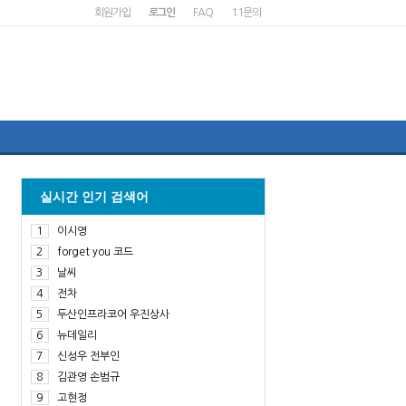
회원가입
로그인
FAQ
1:1문의
실시간 인기 검색어
1
이시영
2
forget you 코드
3
날씨
4
전차
5
두산인프라코어 우진상사
6
뉴데일리
7
신성우 전부인
8
김관영 손범규
9
고현정