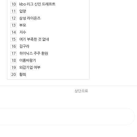
10
kbo 리그 신인 드래프트
11
입양
12
삼성 라이온즈
13
부모
14
지수
15
여기 부족한 것 없네
16
김구라
17
하이닉스 주주 환원
18
이름바람기
19
외감기업 여부
20
황희
상단으로