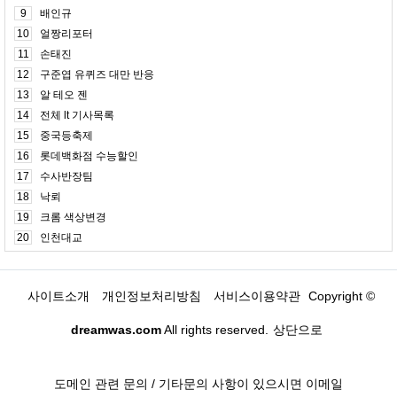
9
배인규
10
얼짱리포터
11
손태진
12
구준엽 유퀴즈 대만 반응
13
알 테오 젠
14
전체 lt 기사목록
15
중국등축제
16
롯데백화점 수능할인
17
수사반장팀
18
낙뢰
19
크롬 색상변경
20
인천대교
사이트소개
개인정보처리방침
서비스이용약관
Copyright ©
dreamwas.com
All rights reserved.
상단으로
도메인 관련 문의 / 기타문의 사항이 있으시면 이메일