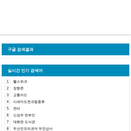
구글 검색결과
실시간 인기 검색어
1
헬스위크
2
장항준
3
교통카드
4
시세이도썬크림종류
5
연비
6
신성우 전부인
7
대화면 도서관
8
두산인프라코어 우진상사