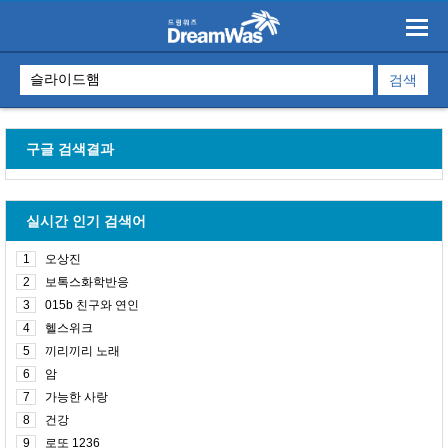
구글 검색결과
실시간 인기 검색어
1
오상진
2
보톡스화학반응
3
015b 친구와 연인
4
헬스위크
5
끼리끼리 노래
6
암
7
가능한 사랑
8
건강
9
로또 1236