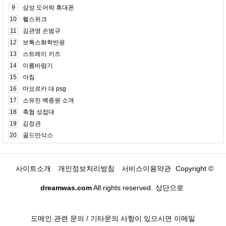
9
삼성 도어락 휴대폰
10
헬스위크
11
김관영 손범규
12
보톡스화학반응
13
스트레이 키즈
14
이름바람기
15
아침
16
마요르카 대 psg
17
소유진 백종원 소개
18
축협 성접대
19
김정관
20
골드만삭스
사이트소개
개인정보처리방침
서비스이용약관
Copyright ©
dreamwas.com
All rights reserved.
상단으로
도메인 관련 문의 / 기타문의 사항이 있으시면 이메일