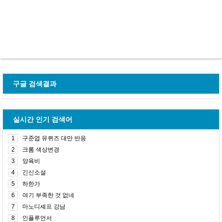
구글 검색결과
실시간 인기 검색어
1
구준엽 유퀴즈 대만 반응
2
크롬 색상변경
3
양육비
4
긴신소설
5
하한가
6
여기 부족한 것 없네
7
마노디셰프 강남
8
인플루언서