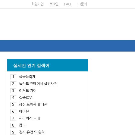
회원가입
로그인
FAQ
1:1문의
실시간 인기 검색어
1
중국등축제
2
돌산도 컨테이너 살인사건
3
리처드 기어
4
집중호우
5
삼성 도어락 휴대폰
6
아이유
7
끼리끼리 노래
8
참모
9
경자 유전 의 원칙