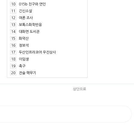
10
015b 친구와 연인
11
긴신소설
12
여론 조사
13
보톡스화학반응
14
대화면 도서관
15
화악산
16
정보석
17
두산인프라코어 우진상사
18
이임생
19
축구
20
전술 핵무기
상단으로