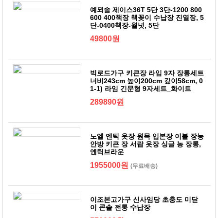
예뫼솔 제이스36T 5단 3단-1200 800
600 400책장 책꽂이 수납장 진열장, 5
단-0400책장-월넛, 5단
49800원
빅로드가구 키큰장 라임 9자 장롱세트
너비243cm 높이200cm 깊이58cm, 0
1-1) 라임 긴문형 9자세트_화이트
289890원
노엘 엔틱 옷장 원목 입본장 이불 장농
안방 키큰 장 서랍 옷장 싱글 농 장롱,
엔틱브라운
1955000원
(무료배송)
이조본고가구 신사임당 초충도 미닫
이 콘솔 전통 수납장