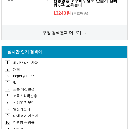
전통병풍 고구려수렵도 만들기 컬러
링 6폭 교육놀이
13240원
(무료배송)
쿠팡 검색결과 더보기 →
실시간 인기 검색어
1
하이브리드 차량
2
개혁
3
forget you 코드
4
암
5
크롬 색상변경
6
보톡스화학반응
7
신성우 전부인
8
얼짱리포터
9
디에고 시메오네
10
김관영 손범규