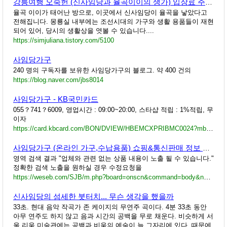
강릉여행 오죽헌 (신사임당과 율곡이이의 생가) 입장료 주차장
율곡 이이가 태어난 방으로, 이곳에서 신사임당이 율곡을 낳았다고
전해집니다. 몽룡실 내부에는 조선시대의 가구와 생활 용품들이 재현
되어 있어, 당시의 생활상을 엿볼 수 있습니다....
https://simjuliana.tistory.com/5100
사임당가구
240 명의 구독자를 보유한 사임당가구의 블로그. 약 400 건의
https://blog.naver.com/jbs8014
사임당가구 - KB국민카드
055？741？6009, 영업시간 : 09:00~20:00, 스타샵 적립 : 1%적립, 무
이자
https://card.kbcard.com/BON/DVIEW/HBEMCXPRIBMC0024?mbrmchCode=20120000332262
사임당가구 (온라인 가구,수납용품) 쇼핑&통신판매 정보 위세브
영역 검색 결과 "업체와 관련 없는 상품 내용이 노출 될 수 있습니다."
정확한 검색 노출을 원하실 경우 수정요청을
https://weseb.com/SJB/m.php?board=onscn&command=body&no=5201
신사임당의 섬세한 붓터치... 무슨 생각을 했을까
33초. 현대 음악 작곡가 존 케이지의 무연주 곡이다. 4분 33초 동안
아무 연주도 하지 않고 음과 시간의 공백을 무로 채운다. 비슷하게 서
울 리움 미술관에는 공백과 비움의 예술이 늘 그자리에 있다. 때문에