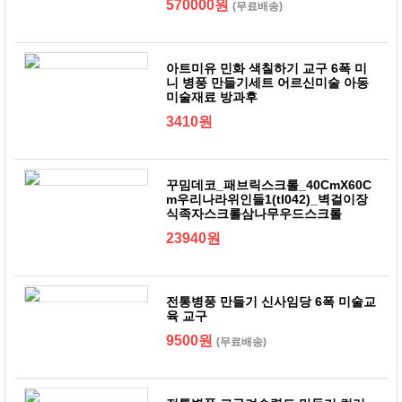
570000원
(무료배송)
아트미유 민화 색칠하기 교구 6폭 미
니 병풍 만들기세트 어르신미술 아동
미술재료 방과후
3410원
꾸밈데코_패브릭스크롤_40CmX60C
m우리나라위인들1(tl042)_벽걸이장
식족자스크롤삼나무우드스크롤
23940원
전통병풍 만들기 신사임당 6폭 미술교
육 교구
9500원
(무료배송)