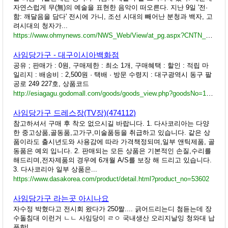
자연스럽게 무(無)의 예술을 표현한 음악이 떠오른다. 지난 9일 '전·
함: 깨달음을 담다' 전시에 가니, 조선 시대의 빼어난 분청과 백자, 고
려시대의 청자가...
https://www.ohmynews.com/NWS_Web/View/at_pg.aspx?CNTN_CD=A0003102239
사임당가구 - 대구이시아백화점
공유 ; 판매가 : 0원, 구매제한 : 최소 1개, 구매혜택 : 할인 : 적립 마
일리지 : 배송비 : 2,500원 · 택배 · 방문 수령지 : 대구광역시 동구 팔
공로 249 227호, 상품코드
http://esiagagu.godomall.com/goods/goods_view.php?goodsNo=1000000040
사임당가구 드레스장(TV장)(474112)
참고하셔서 구매 후 착오 없으시길 바랍니다. 1. 다사코리아는 다양
한 중고상품,골동품,고가구,미술품등을 취급하고 있습니다. 같은 상
품이라도 출시년도와 사용감에 따라 가격책정되며,일부 앤틱제품, 골
동품은 예외 입니다. 2. 판매되는 모든 상품은 기본적인 손질,수리를
해드리며,전자제품의 경우에 6개월 A/S를 보장 해 드리고 있습니다.
3. 다사코리아 일부 상품은...
https://www.dasakorea.com/product/detail.html?product_no=53602
사임당가구 라는곳 아시나요
자수정 박혔다고 전시회 왔다가 250짤.... 긁어드리는디 첨듣는데 장
수돌침대 이런거 ㄴㄴ 사임당이 ㄹㅇ 국내생산 오리지날잉 청와대 납
품함!...