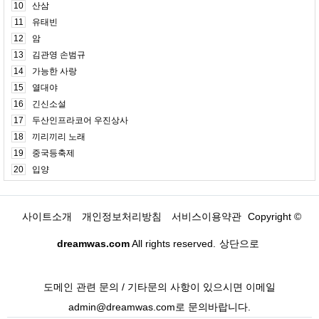
10
산삼
11
유태빈
12
암
13
김관영 손범규
14
가능한 사랑
15
열대야
16
긴신소설
17
두산인프라코어 우진상사
18
끼리끼리 노래
19
중국등축제
20
입양
사이트소개
개인정보처리방침
서비스이용약관
Copyright ©
dreamwas.com
All rights reserved.
상단으로
도메인 관련 문의 / 기타문의 사항이 있으시면 이메일
admin@dreamwas.com로 문의바랍니다.