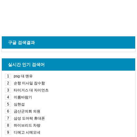
구글 검색결과
실시간 인기 검색어
1
psg 대 맨유
2
순항 미사일 잠수함
3
타이거스 대 자이언츠
4
이름바람기
5
심현섭
6
금산군의회 의원
7
삼성 도어락 휴대폰
8
하이브리드 차량
9
디에고 시메오네