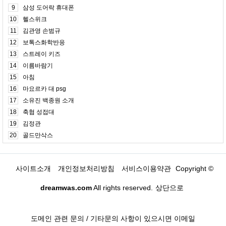
9
삼성 도어락 휴대폰
10
헬스위크
11
김관영 손범규
12
보톡스화학반응
13
스트레이 키즈
14
이름바람기
15
아침
16
마요르카 대 psg
17
소유진 백종원 소개
18
축협 성접대
19
김정관
20
골드만삭스
사이트소개
개인정보처리방침
서비스이용약관
Copyright ©
dreamwas.com
All rights reserved.
상단으로
도메인 관련 문의 / 기타문의 사항이 있으시면 이메일