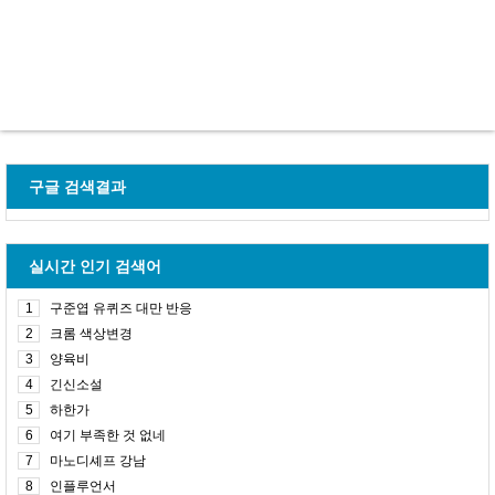
구글 검색결과
실시간 인기 검색어
1
구준엽 유퀴즈 대만 반응
2
크롬 색상변경
3
양육비
4
긴신소설
5
하한가
6
여기 부족한 것 없네
7
마노디셰프 강남
8
인플루언서