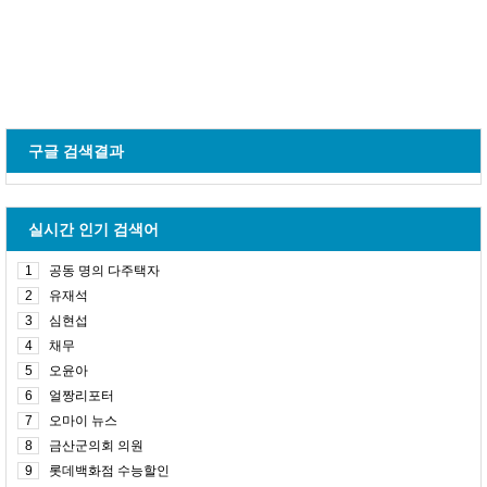
구글 검색결과
실시간 인기 검색어
1
공동 명의 다주택자
2
유재석
3
심현섭
4
채무
5
오윤아
6
얼짱리포터
7
오마이 뉴스
8
금산군의회 의원
9
롯데백화점 수능할인