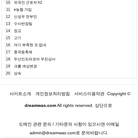
10
외국인 근로자 h2
11
e농협 가입
12
신성우 전부인
13
수사반장팀
14
장교
15
고기
16
여기 부족한 것 없네
17
중국등축제
18
두산인프라코어 우진상사
19
크롬 색상변경
20
상속
사이트소개
개인정보처리방침
서비스이용약관
Copyright ©
dreamwas.com
All rights reserved.
상단으로
도메인 관련 문의 / 기타문의 사항이 있으시면 이메일
admin@dreamwas.com로 문의바랍니다.